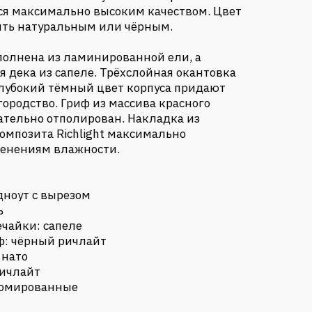
ся максимально высоким качеством. Цвет
ыть натуральным или чёрным.
полнена из ламинированной ели, а
я дека из сапеле. Трёхслойная окантовка
глубокий тёмный цвет корпуса придают
ородство. Гриф из массива красного
ательно отполирован. Накладка из
омпозита Richlight максимально
менениям влажности.
:
дноут с вырезом
ь
ечайки: сапеле
ф: чёрный ричлайт
 нато
ричлайт
ромированные