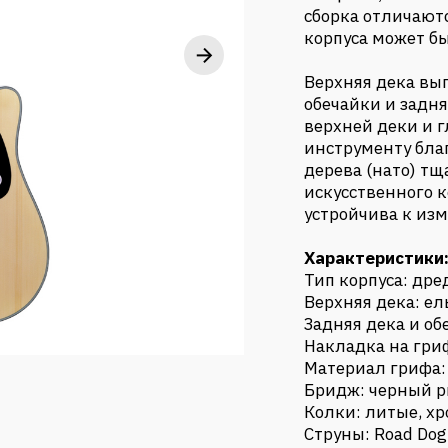
сборка отличают
корпуса может б
Верхняя дека вы
обечайки и задня
верхней деки и 
инструменту благ
дерева (нато) тщ
искусственного к
устройчива к из
Характеристики
Тип корпуса: дре
Верхняя дека: ел
Задняя дека и об
Накладка на гри
Материал грифа:
Бридж: черный 
Колки: литые, х
Струны: Road Dog