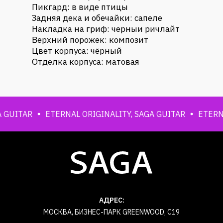
Пикгард: в виде птицы
Задняя дека и обечайки: сапеле
Накладка на гриф: черныи ричлайт
Верхний порожек: композит
Цвет корпуса: чёрный
Отделка корпуса: матовая
UITAR
ETERNAL ORIGINALITY, SAGA GUITAR
ETERNAL 
АДРЕС:
МОСКВА, БИЗНЕС-ПАРК GREENWOOD, С19